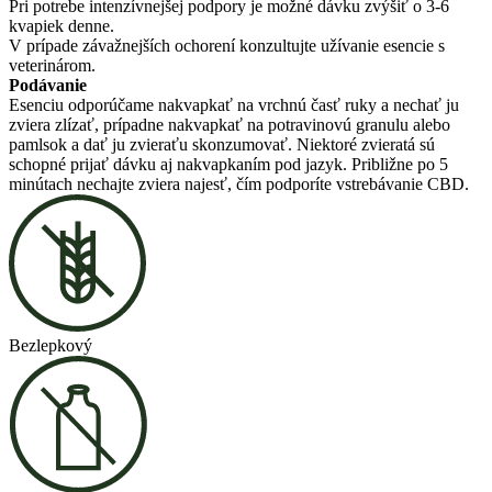
Pri potrebe intenzívnejšej podpory je možné dávku zvýšiť o 3-6
kvapiek denne.
V prípade závažnejších ochorení konzultujte užívanie esencie s
veterinárom.
Podávanie
Esenciu odporúčame nakvapkať na vrchnú časť ruky a nechať ju
zviera zlízať, prípadne nakvapkať na potravinovú granulu alebo
pamlsok a dať ju zvieraťu skonzumovať. Niektoré zvieratá sú
schopné prijať dávku aj nakvapkaním pod jazyk. Približne po 5
minútach nechajte zviera najesť, čím podporíte vstrebávanie CBD.
Bezlepkový