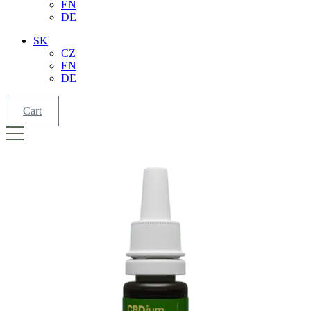
EN
DE
SK
CZ
EN
DE
Cart