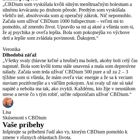
„CBDium som vyskúšala kvôli silným menštruačným bolestiam a
silnému krvácaniu po druhom pôrode. Predtým som vyskúšala
všeličo iné, absolvovala som aj operačný zákrok. Nič nepomohlo.
Začala som užívať CBDium 1000 fullspectrum – veľmi mi to
pomohlo, až zmenilo život. Upravilo sa mi aj akné a všimla som si,
že aj psychika je oveľa lepšia. Bola som pokojnejšia vo výchove
detí a lepšie som zvládala povinnosti. Ďakujem.“
Veronika
Dlhodobá záťaž
„Všetky svaly (hlavne krčné a brušné) ma boleli, akoby boli celý čas
napnuté. Bola som kvôli tomu stále unavená a mala som depresívne
nálady. Začala som teda užívať CBDium 500 pure a už za 2 – 3
týždne som si všimla, že mám oveľa viac energie a že sa k veciam
staviam pozitívnejšie a s väčším pokojom. Ani svaly už nie sú také
napäté a nebolia ma tak, ako zvykli. Každému, kto žije v neustálom
strese a nevie čo s tým robiť, určite odporúčam užívať CBDium.“
Lisa
Skúsenosti s
CBDium
Vaše príbehy
Inšpirujte sa príbehmi ľudí ako vy, ktorým CBDium pomohlo k
zmene v rôznych oblastiach života.