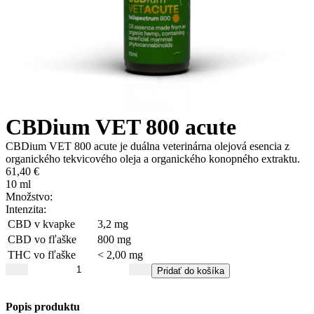
CBDium VET 800 acute
CBDium VET 800 acute je duálna veterinárna olejová esencia z
organického tekvicového oleja a organického konopného extraktu.
61,40
€
10 ml
Množstvo:
Intenzita:
CBD v kvapke
3,2 mg
CBD vo fľaške
800 mg
THC vo fľaške
< 2,00 mg
množstvo
Pridať do košíka
CBDium
VET
800
Popis produktu