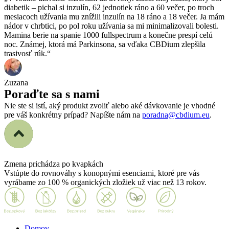
diabetik – pichal si inzulín, 62 jednotiek ráno a 60 večer, po troch
mesiacoch užívania mu znížili inzulín na 18 ráno a 18 večer. Ja mám
nádor v chrbtici, po pol roku užívania sa mi minimalizovali bolesti.
Mamina berie na spanie 1000 fullspectrum a konečne prespí celú
noc. Známej, ktorá má Parkinsona, sa vďaka CBDium zlepšila
trasivosť rúk.“
Zuzana
Poraďte sa s nami
Nie ste si istí, aký produkt zvoliť alebo aké dávkovanie je vhodné
pre váš konkrétny prípad? Napíšte nám na
poradna@cbdium.eu
.
Zmena prichádza
po kvapkách
Vstúpte do rovnováhy s konopnými esenciami, ktoré pre vás
vyrábame zo 100 % organických zložiek už viac než 13 rokov.
Domov