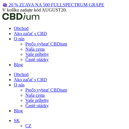
Preskočiť
20 % ZĽAVA NA 500 FULLSPECTRUM GRAPE
na
V košíku zadajte kód AUGUST20.
obsah
Obchod
Ako začať s CBD
O nás
Prečo vybrať CBDium
Naša cesta
Vaše príbehy
Časté otázky
Blog
Obchod
Ako začať s CBD
O nás
Prečo vybrať CBDium
Naša cesta
Vaše príbehy
Časté otázky
Blog
SK
CZ