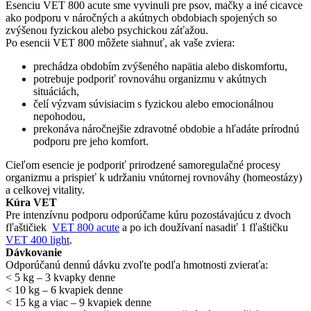
acute
Esenciu VET 800 acute sme vyvinuli pre psov, mačky a iné cicavce
ako podporu v náročných a akútnych obdobiach spojených so
zvýšenou fyzickou alebo psychickou záťažou.
Po esencii VET 800 môžete siahnuť, ak vaše zviera:
prechádza obdobím zvýšeného napätia alebo diskomfortu,
potrebuje podporiť rovnováhu organizmu v akútnych
situáciách,
čelí výzvam súvisiacim s fyzickou alebo emocionálnou
nepohodou,
prekonáva náročnejšie zdravotné obdobie a hľadáte prírodnú
podporu pre jeho komfort.
Cieľom esencie je podporiť prirodzené samoregulačné procesy
organizmu a prispieť k udržaniu vnútornej rovnováhy (homeostázy)
a celkovej vitality.
Kúra VET
Pre intenzívnu podporu odporúčame kúru pozostávajúcu z dvoch
fľaštičiek
VET 800 acute
a po ich doužívaní nasadiť 1 fľaštičku
VET 400 light
.
Dávkovanie
Odporúčanú dennú dávku zvoľte podľa hmotnosti zvieraťa:
< 5 kg – 3 kvapky denne
< 10 kg – 6 kvapiek denne
< 15 kg a viac – 9 kvapiek denne