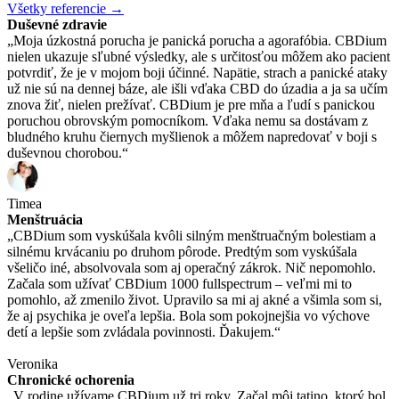
Všetky referencie →
Duševné zdravie
„Moja úzkostná porucha je panická porucha a agorafóbia. CBDium
nielen ukazuje sľubné výsledky, ale s určitosťou môžem ako pacient
potvrdiť, že je v mojom boji účinné. Napätie, strach a panické ataky
už nie sú na dennej báze, ale išli vďaka CBD do úzadia a ja sa učím
znova žiť, nielen prežívať. CBDium je pre mňa a ľudí s panickou
poruchou obrovským pomocníkom. Vďaka nemu sa dostávam z
bludného kruhu čiernych myšlienok a môžem napredovať v boji s
duševnou chorobou.“
Timea
Menštruácia
„CBDium som vyskúšala kvôli silným menštruačným bolestiam a
silnému krvácaniu po druhom pôrode. Predtým som vyskúšala
všeličo iné, absolvovala som aj operačný zákrok. Nič nepomohlo.
Začala som užívať CBDium 1000 fullspectrum – veľmi mi to
pomohlo, až zmenilo život. Upravilo sa mi aj akné a všimla som si,
že aj psychika je oveľa lepšia. Bola som pokojnejšia vo výchove
detí a lepšie som zvládala povinnosti. Ďakujem.“
Veronika
Chronické ochorenia
„V rodine užívame CBDium už tri roky. Začal môj tatino, ktorý bol