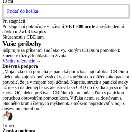
10 ml
Pridať do košíka
Pri stagnácii
Pri stagnácií pokračujte v užívaní
VET 800 acute
a zvýšte dennú
dávku
o 2 až 3 kvapky
.
Skúsenosti s
CBDium
Vaše príbehy
Inšpirujte sa príbehmi ľudí ako vy, ktorým CBDium pomohlo k
zmene v rôznych oblastiach života.
Všetky referencie →
Duševná podpora
„Moja úzkostná porucha je panická porucha a agorafóbia. CBDium
nielen ukazuje sľubné výsledky, ale s určitosťou môžem ako pacient
potvrdiť, že je v mojom boji účinné. Napätie, strach a panické ataky
už nie sú na dennej báze, ale išli vďaka CBD do úzadia a ja sa učím
znova žiť, nielen prežívať. CBDium je pre mňa a ľudí s panickou
poruchou obrovským pomocníkom. Vďaka nemu sa dostávam z
bludného kruhu čiernych myšlienok a môžem napredovať v boji s
duševnou chorobou.“
Timea
Ženská podpora