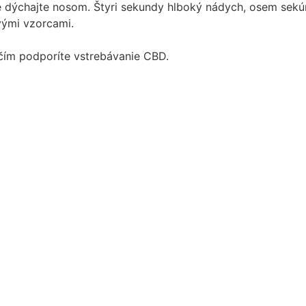
ome dýchajte nosom. Štyri sekundy hlboký nádych, osem se
vými vzorcami.
 čím podporíte vstrebávanie CBD.