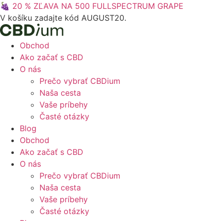
Preskočiť
🍇 20 % ZĽAVA NA 500 FULLSPECTRUM GRAPE
na
V košíku zadajte kód AUGUST20.
obsah
Obchod
Ako začať s CBD
O nás
Prečo vybrať CBDium
Naša cesta
Vaše príbehy
Časté otázky
Blog
Obchod
Ako začať s CBD
O nás
Prečo vybrať CBDium
Naša cesta
Vaše príbehy
Časté otázky