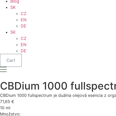
Blog
SK
CZ
EN
DE
SK
CZ
EN
DE
Cart
CBDium 1000 fullspect
CBDium 1000 fullspectrum je duálna olejová esencia z or
71,65
€
10 ml
Množstvo: