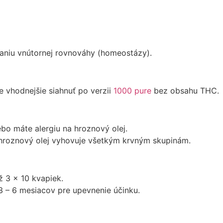
vaniu vnútornej rovnováhy (homeostázy).
e vhodnejšie siahnuť po verzii
1000 pure
bez obsahu THC.
lebo máte alergiu na hroznový olej.
, hroznový olej vyhovuje všetkým krvným skupinám.
ž 3 x 10 kvapiek.
3 – 6 mesiacov pre upevnenie účinku.