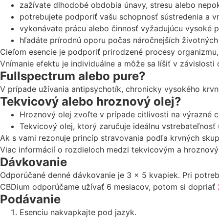
zažívate dlhodobé obdobia únavy, stresu alebo nepok
potrebujete podporiť vašu schopnosť sústredenia a v
vykonávate prácu alebo činnosť vyžadujúcu vysoké p
hľadáte prírodnú oporu počas náročnejších životných 
Cieľom esencie je podporiť prirodzené procesy organizmu,
Vnímanie efektu je individuálne a môže sa líšiť v závislost
Fullspectrum alebo pure?
V prípade užívania antipsychotík, chronicky vysokého krvné
Tekvicový alebo hroznový olej?
Hroznový olej zvoľte v prípade citlivosti na výrazné ch
Tekvicový olej, ktorý zaručuje ideálnu vstrebateľnosť 
Ak s vami rezonuje princíp stravovania podľa krvných sku
Viac informácií o rozdieloch medzi tekvicovým a hroznov
Dávkovanie
Odporúčané denné dávkovanie je 3 x 5 kvapiek.
P
ri potre
CBDium odporúčame užívať 6 mesiacov, potom si dopriať
Podávanie
Esenciu nakvapkajte pod jazyk.