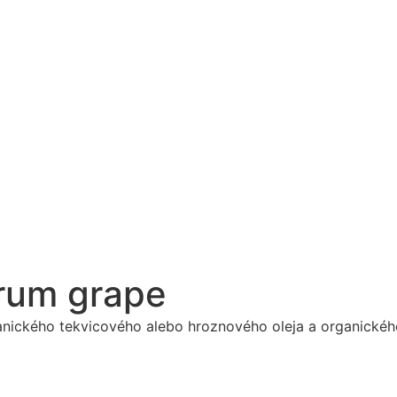
rum grape
ganického tekvicového alebo hroznového oleja a organické