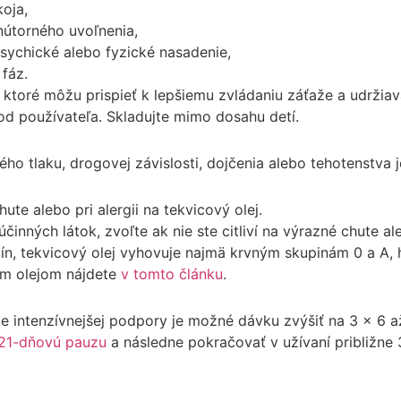
oja,
nútorného uvoľnenia,
sychické alebo fyzické nasadenie,
fáz.
 ktoré môžu prispieť k lepšiemu zvládaniu záťaže a udržia
i od používateľa. Skladujte mimo dosahu detí.
ho tlaku, drogovej závislosti, dojčenia alebo tehotenstva j
ute alebo pri alergii na tekvicový olej.
účinných látok, zvoľte ak nie ste citliví na výrazné chute a
pín, tekvicový olej vyhovuje najmä krvným skupinám 0 a A
ým olejom nájdete
v tomto článku
.
be intenzívnejšej podpory je možné dávku zvýšiť na 3 x 6 a
21-dňovú pauzu
a následne pokračovať v užívaní približne 