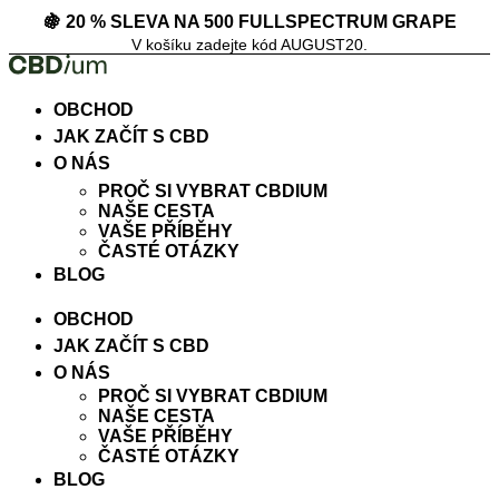
Přejít
🍇 20 % SLEVA NA 500 FULLSPECTRUM GRAPE
k
V košíku zadejte kód AUGUST20.
obsahu
OBCHOD
JAK ZAČÍT S CBD
O NÁS
PROČ SI VYBRAT CBDIUM
NAŠE CESTA
VAŠE PŘÍBĚHY
ČASTÉ OTÁZKY
BLOG
OBCHOD
JAK ZAČÍT S CBD
O NÁS
PROČ SI VYBRAT CBDIUM
NAŠE CESTA
VAŠE PŘÍBĚHY
ČASTÉ OTÁZKY
BLOG