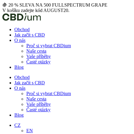
Přejít
🍇 20 % SLEVA NA 500 FULLSPECTRUM GRAPE
k
V košíku zadejte kód AUGUST20.
obsahu
Obchod
Jak začít s CBD
O nás
Proč si vybrat CBDium
Naše cesta
Vaše příběhy
Časté otázky
Blog
Obchod
Jak začít s CBD
O nás
Proč si vybrat CBDium
Naše cesta
Vaše příběhy
Časté otázky
Blog
CZ
EN