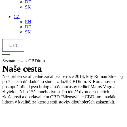
DE
SK
CZ
EN
DE
SK
Cart
Seznamte se
s CBDium
Naše
cesta
Náš příběh se oficiálně začal psát v roce 2014, kdy Roman Strechaj
po 7 letech důkladného studia založil CBDium. K Romanovi se
postupně přidal psycholog a náš současný ředitel Maroš Vago a
zbytek našeho 15členného týmu. Po téměř dvou desetiletích
zkušeností a opadávajícím CBD “šílenství” je CBDium i nadále
lídrem v kvalitě, za kterou stojí stovky dlouholetých zákazníků.