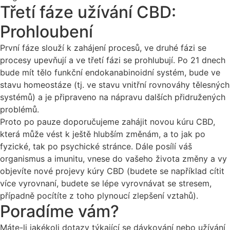
Třetí fáze užívání CBD:
Prohloubení
První fáze slouží k zahájení procesů, ve druhé fázi se
procesy upevňují a ve třetí fázi se prohlubují. Po 21 dnech
bude mít tělo funkční endokanabinoidní systém, bude ve
stavu homeostáze (tj. ve stavu vnitřní rovnováhy tělesných
systémů) a je připraveno na nápravu dalších přidružených
problémů.
Proto po pauze doporučujeme zahájit novou kúru CBD,
která může vést k ještě hlubším změnám, a to jak po
fyzické, tak po psychické stránce. Dále posílí váš
organismus a imunitu, vnese do vašeho života změny a vy
objevíte nové projevy kúry CBD (budete se například cítit
více vyrovnaní, budete se lépe vyrovnávat se stresem,
případně pocítíte z toho plynoucí zlepšení vztahů).
Poradíme vám?
Máte-li jakékoli dotazy týkající se dávkování nebo užívání