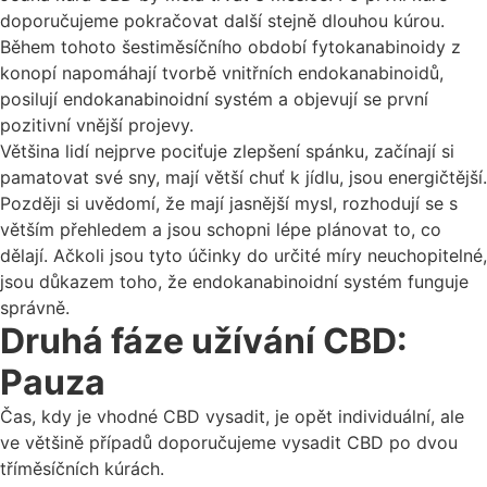
doporučujeme pokračovat další stejně dlouhou kúrou.
Během tohoto šestiměsíčního období fytokanabinoidy z
konopí napomáhají tvorbě vnitřních endokanabinoidů,
posilují endokanabinoidní systém a objevují se první
pozitivní vnější projevy.
Většina lidí nejprve pociťuje zlepšení spánku, začínají si
pamatovat své sny, mají větší chuť k jídlu, jsou energičtější.
Později si uvědomí, že mají jasnější mysl, rozhodují se s
větším přehledem a jsou schopni lépe plánovat to, co
dělají. Ačkoli jsou tyto účinky do určité míry neuchopitelné,
jsou důkazem toho, že endokanabinoidní systém funguje
správně.
Druhá fáze užívání CBD:
Pauza
Čas, kdy je vhodné CBD vysadit, je opět individuální, ale
ve většině případů doporučujeme vysadit CBD po dvou
tříměsíčních kúrách.