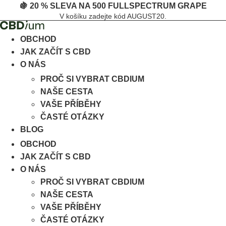
Přejít
🍇 20 % SLEVA NA 500 FULLSPECTRUM GRAPE
V košíku zadejte kód AUGUST20.
k
obsahu
OBCHOD
JAK ZAČÍT S CBD
O NÁS
PROČ SI VYBRAT CBDIUM
NAŠE CESTA
VAŠE PŘÍBĚHY
ČASTÉ OTÁZKY
BLOG
OBCHOD
JAK ZAČÍT S CBD
O NÁS
PROČ SI VYBRAT CBDIUM
NAŠE CESTA
VAŠE PŘÍBĚHY
ČASTÉ OTÁZKY