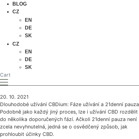
BLOG
CZ
EN
DE
SK
CZ
EN
DE
SK
Cart
20. 10. 2021
Dlouhodobé užívání CBDium: Fáze užívání a 21denní pauza
Podobně jako každý jiný proces, lze i užívání CBD rozdělit
do několika doporučených fází. Ačkoli 21denní pauza není
zcela nevyhnutelná, jedná se o osvědčený způsob, jak
prohloubit účinky CBD.