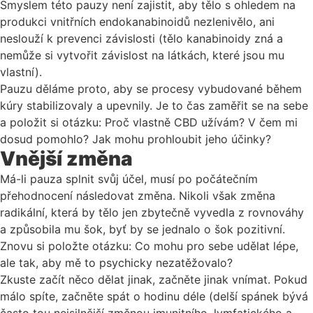
Smyslem této pauzy není zajistit, aby tělo s ohledem na
produkci vnitřních endokanabinoidů nezlenivělo, ani
neslouží k prevenci závislosti (tělo kanabinoidy zná a
nemůže si vytvořit závislost na látkách, které jsou mu
vlastní).
Pauzu děláme proto, aby se procesy vybudované během
kúry stabilizovaly a upevnily. Je to čas zaměřit se na sebe
a položit si otázku: Proč vlastně CBD užívám? V čem mi
dosud pomohlo? Jak mohu prohloubit jeho účinky?
Vnější změna
Má-li pauza splnit svůj účel, musí po počátečním
přehodnocení následovat změna. Nikoli však změna
radikální, která by tělo jen zbytečně vyvedla z rovnováhy
a způsobila mu šok, byť by se jednalo o šok pozitivní.
Znovu si položte otázku: Co mohu pro sebe udělat lépe,
ale tak, aby mě to psychicky nezatěžovalo?
Zkuste začít něco dělat jinak, začněte jinak vnímat. Pokud
málo spíte, začněte spát o hodinu déle (delší spánek bývá