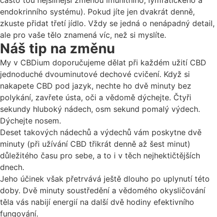
často tou nejsilnější změnou imunitního, lymfatického a
endokrinního systému). Pokud jíte jen dvakrát denně,
zkuste přidat třetí jídlo. Vždy se jedná o nenápadný detail,
ale pro vaše tělo znamená víc, než si myslíte.
Náš tip na změnu
My v CBDium doporučujeme dělat při každém užití CBD
jednoduché dvouminutové dechové cvičení. Když si
nakapete CBD pod jazyk, nechte ho dvě minuty bez
polykání, zavřete ústa, oči a vědomě dýchejte. Čtyři
sekundy hluboký nádech, osm sekund pomalý výdech.
Dýchejte nosem.
Deset takových nádechů a výdechů vám poskytne dvě
minuty (při užívání CBD třikrát denně až šest minut)
důležitého času pro sebe, a to i v těch nejhektičtějších
dnech.
Jeho účinek však přetrvává ještě dlouho po uplynutí této
doby. Dvě minuty soustředění a vědomého okysličování
těla vás nabijí energií na další dvě hodiny efektivního
fungování.