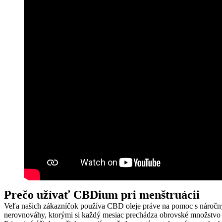
Prečo užívať CBDium pri menštruácii
Veľa našich zákazníčok používa CBD oleje práve na pomoc s nároč
nerovnováhy, ktorými si každý mesiac prechádza obrovské množstvo