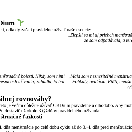
Dium
i, odkedy začali pravidelne užívať naše esencie:
„
Zlepšil sa mi aj priebeh menštru
že som odpadávala, a ter
menštruačné bolesti. Nikdy som nimi
„
Mala som neznesiteľné menštruačn
mesiacoch užívania) zabudla, to bol
Folikuly, ovulácia, PMS, menšt
vyt
álnej rovnováhy?
reto je veľmi dôležité užívať CBDium pravidelne a dlhodobo. Aby moh
u dostaviť už okolo 3 týždňov pravidelného užívania.
truačné ťažkosti
. dňa menštruácie po celú dobu cyklu až do 3.-4. dňa pred menštruáci