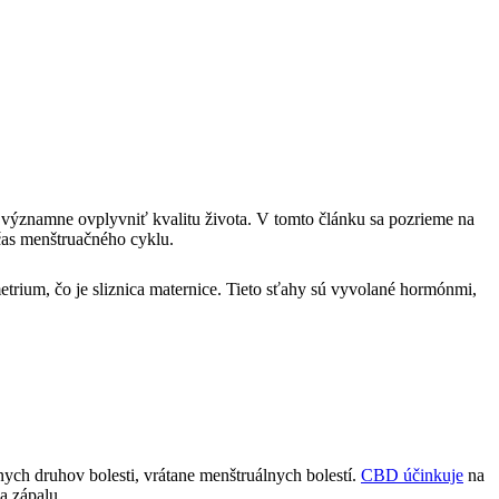
 významne ovplyvniť kvalitu života. V tomto článku sa pozrieme na
čas menštruačného cyklu.
metrium, čo je sliznica maternice. Tieto sťahy sú vyvolané hormónmi,
nych druhov bolesti, vrátane menštruálnych bolestí.
CBD účinkuje
na
a zápalu.