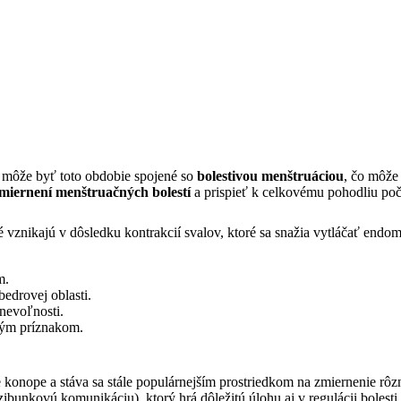
ch môže byť toto obdobie spojené so
bolestivou menštruáciou
, čo môže
miernení menštruačných bolestí
a prispieť k celkovému pohodliu po
é vznikajú v dôsledku kontrakcií svalov, ktoré sa snažia vytláčať endo
m.
bedrovej oblasti.
nevoľnosti.
klým príznakom.
 konope a stáva sa stále populárnejším prostriedkom na zmiernenie rôz
unkovú komunikáciu), ktorý hrá dôležitú úlohu aj v regulácii bolesti 