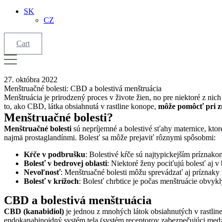
SK
CZ
Cart
27. októbra 2022
Menštruačné bolesti: CBD a bolestivá menštruácia
Menštruácia je prirodzený proces v živote žien, no pre niektoré z ni
to, ako CBD, látka obsiahnutá v rastline konope,
môže pomôcť pri z
Menštruačné bolesti?
Menštruačné bolesti
sú nepríjemné a bolestivé sťahy maternice, ktor
najmä prostaglandínmi. Bolesť sa môže prejaviť rôznymi spôsobmi:
Kŕče v podbrušku
: Bolestivé kŕče sú najtypickejším príznako
Bolesť v bedrovej oblasti
: Niektoré ženy pociťujú bolesť aj v 
Nevoľnosť
: Menštruačné bolesti môžu sprevádzať aj príznaky 
Bolesť v krížoch
: Bolesť chrbtice je počas menštruácie obvy
CBD a bolestivá menštruácia
CBD (kanabidiol)
je jednou z mnohých látok obsiahnutých v rastline
endokanabinoidný systém tela (systém receptorov zabezpečujúci medzib