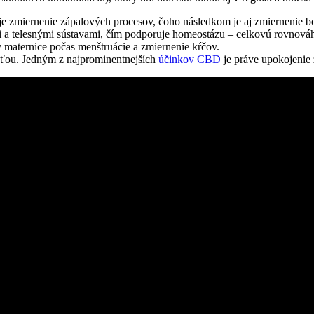
 zmiernenie zápalových procesov, čoho následkom je aj zmiernenie bol
 telesnými sústavami, čím podporuje homeostázu – celkovú rovnováhu v
v maternice počas menštruácie a zmiernenie kŕčov.
osťou. Jedným z najprominentnejších
účinkov CBD
je práve upokojenie 