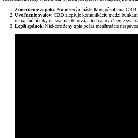
Zmiernenie zápalu
: Prirodzeným následkom pôsobenia CBD je
Uvoľnenie svalov
: CBD zlepšuje komunikáciu medzi bunkami a
relaxačné účinky na svalové tkanivá, a teda aj uvoľnenie svalo
Lepší spánok
: Niektoré ženy trpia počas menštruácie nespav