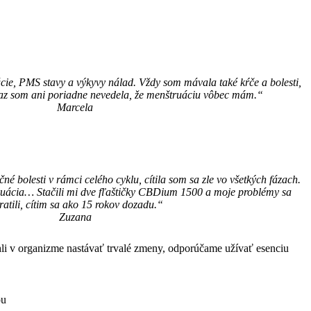
ácie, PMS stavy a výkyvy nálad. Vždy som mávala také kŕče a bolesti,
az som ani poriadne nevedela, že menštruáciu vôbec mám.“
Marcela
é bolesti v rámci celého cyklu, cítila som sa zle vo všetkých fázach.
ruácia… Stačili mi dve fľaštičky CBDium 1500 a moje problémy sa
ratili, cítim sa ako 15 rokov dozadu.“
Zuzana
li v organizme nastávať trvalé zmeny, odporúčame užívať esenciu
ou