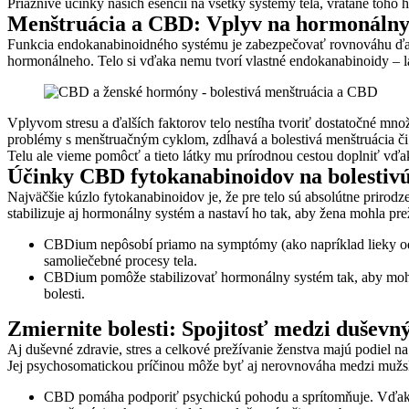
Priaznivé účinky našich esencií na všetky systémy tela, vrátane toho
Menštruácia a CBD:
Vplyv na hormonálny
Funkcia endokanabinoidného systému je zabezpečovať rovnováhu ďalš
hormonálneho. Telo si vďaka nemu tvorí vlastné endokanabinoidy – 
Vplyvom stresu a ďalších faktorov telo nestíha tvoriť dostatočné mn
problémy s menštruačným cyklom, zdĺhavá a bolestivá menštruácia č
Telu ale vieme pomôcť a tieto látky mu prírodnou cestou doplniť vď
Účinky CBD fytokanabinoidov na bolestiv
Najväčšie kúzlo fytokanabinoidov je, že pre telo sú absolútne prirod
stabilizuje aj hormonálny systém a nastaví ho tak, aby žena mohla pr
CBDium nepôsobí priamo na symptómy (ako napríklad lieky od bo
samoliečebné procesy tela.
CBDium pomôže stabilizovať hormonálny systém tak, aby mohla b
bolesti.
Zmiernite bolesti: Spojitosť medzi dušev
Aj duševné zdravie, stres a celkové prežívanie ženstva majú podiel 
Jej psychosomatickou príčinou môže byť aj nerovnováha medzi mužsk
CBD pomáha podporiť psychickú pohodu a sprítomňuje. Vďaka to