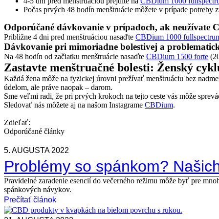
4-5 dní pred menštruáciou prejdite na
CBDium 1000 fullspect
Počas prvých 48 hodín menštruácie môžete v prípade potreby 
Odporúčané dávkovanie v prípadoch, ak neužívate 
Približne 4 dni pred menštruáciou nasaďte
CBDium 1000 fullspectru
Dávkovanie pri mimoriadne bolestivej a problematick
Na 48 hodín od začiatku menštruácie nasaďte
CBDium 1500 forte
(20
Zastavte menštruačné bolesti: Ženský cykl
Každá žena môže na fyzickej úrovni prežívať menštruáciu bez nadmerne
údelom, ale práve naopak – darom.
Sme veľmi radi, že pri prvých krokoch na tejto ceste vás môže spre
Sledovať nás môžete aj na našom Instagrame
CBDium
.
Zdieľať:
Odporúčané články
5. AUGUSTA 2022
Problémy so spánkom? Našich 
Pravidelné zaradenie esencií do večerného režimu môže byť pre mno
spánkových návykov.
Prečítať článok