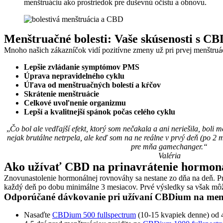
menštruáciu ako prostriedok pre duševnú očistu a obnovu.
Menštruačné bolesti: Vaše skúsenosti s
CB
Mnoho našich zákazníčok vidí pozitívne zmeny už pri prvej menštruáci
Lepšie zvládanie symptómov PMS
Úprava nepravidelného cyklu
Úľava od menštruačných bolestí a kŕčov
Skrátenie menštruácie
Celkové uvoľnenie organizmu
Lepší a kvalitnejší spánok počas celého cyklu
„
Čo bol ale vedľajší efekt, ktorý som nečakala a ani neriešila, boli 
nejak brutálne netrpela, ale keď som na ne reálne v prvý deň (po 2 
pre mňa gamechanger.“
Valéria
Ako užívať CBD na prinavrátenie hormon
Znovunastolenie hormonálnej rovnováhy sa nestane zo dňa na deň. P
každý deň po dobu minimálne 3 mesiacov. Prvé výsledky sa však môž
Odporúčané dávkovanie pri užívaní CBDium na menš
Nasaďte
CBDium 500 fullspectrum
(10-15 kvapiek denne) od 4