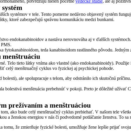
 hormonálneho, potvrdzujú nielen početné
vedecké štúdie
, ale aj pozití
 systém
ích systémov v tele. Tento pomerne nedávno objavený systém funguje
látky, ktoré zabezpečujú správnu komunikáciu medzi bunkami.
ožstvo endokanabinoidov a nastáva nerovnováha aj v ďalších systémoch
i PMS.
aka fytokanabinoidom, teda kanabinoidom rastlinného pôvodu. Jedným 
ú menštruáciu
zené. Telo tieto látky vníma ako vlastné (ako endokanabinoidy). Použij
ežiť celý menštruačný cyklus vo fyzickej aj psychickej pohode.
lesti), ale spolupracuje s telom, aby odstránilo ich skutočnú príčinu
olestivá menštruácia prebehnúť v pokoji. Preto je dôležité užívať CB
ným prežívaním a menštruáciou
na tom, ako bude celý menštruačný cyklus prebiehať. V našom tele všetk
ou a ženskou energiou v nás či podvedomé potláčanie ženstva. To sa 
mu, že zmierňuje fyzické bolesti, umožňuje žene lepšie prijať svoju c