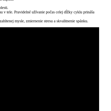
esti.
 tele. Pravidelné užívanie počas celej dĺžky cyklu prináša
zahltenej mysle, zmiernenie stresu a skvalitnenie spánku.