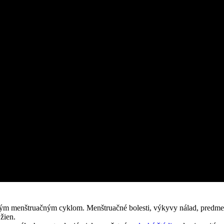
ným menštruačným cyklom. Menštruačné bolesti, výkyvy nálad, predm
 žien.