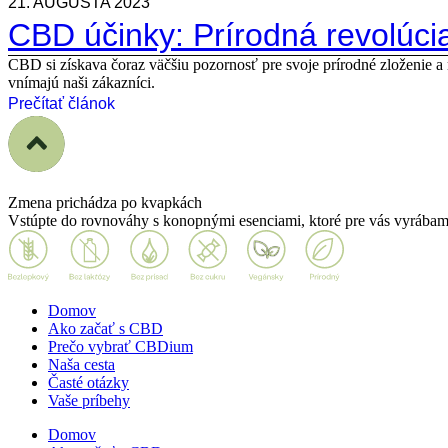
21. AUGUSTA 2023
CBD účinky: Prírodná revolúci
CBD si získava čoraz väčšiu pozornosť pre svoje prírodné zloženie a r
vnímajú naši zákazníci.
Prečítať článok
Zmena prichádza
po kvapkách
Vstúpte do rovnováhy s konopnými esenciami, ktoré pre vás vyrábam
Domov
Ako začať s CBD
Prečo vybrať CBDium
Naša cesta
Časté otázky
Vaše príbehy
Domov