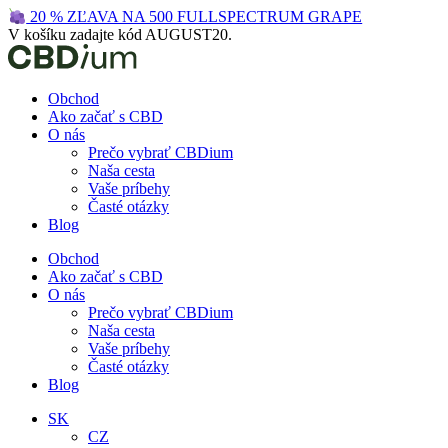
Preskočiť
20 % ZĽAVA NA 500 FULLSPECTRUM GRAPE
na
V košíku zadajte kód AUGUST20.
obsah
Obchod
Ako začať s CBD
O nás
Prečo vybrať CBDium
Naša cesta
Vaše príbehy
Časté otázky
Blog
Obchod
Ako začať s CBD
O nás
Prečo vybrať CBDium
Naša cesta
Vaše príbehy
Časté otázky
Blog
SK
CZ