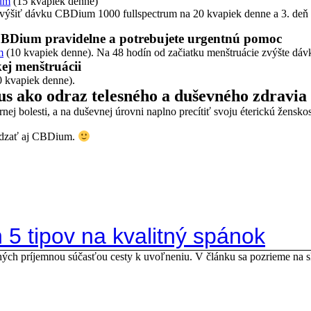
rum
(15 kvapiek denne)
zvýšiť dávku CBDium 1000 fullspectrum na 20 kvapiek denne a 3. deň 
CBDium pravidelne a potrebujete urgentnú pomoc
m
(10 kvapiek denne). Na 48 hodín od začiatku menštruácie zvýšte dáv
ej menštruácii
 kvapiek denne).
us ako odraz telesného a duševného zdravia
j bolesti, a na duševnej úrovni naplno precítiť svoju éterickú ženskos
vádzať aj CBDium.
5 tipov na kvalitný spánok
hých príjemnou súčasťou cesty k uvoľneniu. V článku sa pozrieme na 