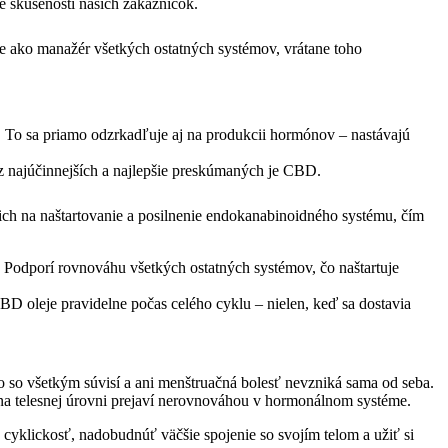
vne skúsenosti našich zákazníčok.
 ako manažér všetkých ostatných systémov, vrátane toho
. To sa priamo odzrkadľuje aj na produkcii hormónov – nastávajú
z najúčinnejších a najlepšie preskúmaných je CBD.
e ich na naštartovanie a posilnenie endokanabinoidného systému, čím
. Podporí rovnováhu všetkých ostatných systémov, čo naštartuje
D oleje pravidelne počas celého cyklu – nielen, keď sa dostavia
o so všetkým súvisí a ani menštruačná bolesť nevzniká sama od seba.
na telesnej úrovni prejaví nerovnováhou v hormonálnom systéme.
yklickosť, nadobudnúť väčšie spojenie so svojím telom a užiť si