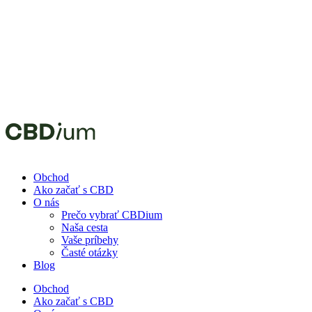
zadajte kód
AUGUST20.
Obchod
Ako začať s CBD
O nás
Prečo vybrať CBDium
Naša cesta
Vaše príbehy
Časté otázky
Blog
Obchod
Ako začať s CBD