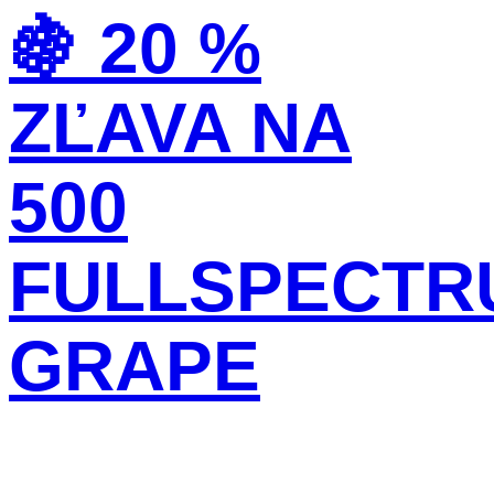
Preskočiť
🍇 20 %
na
obsah
ZĽAVA NA
500
FULLSPECTR
GRAPE
V košíku