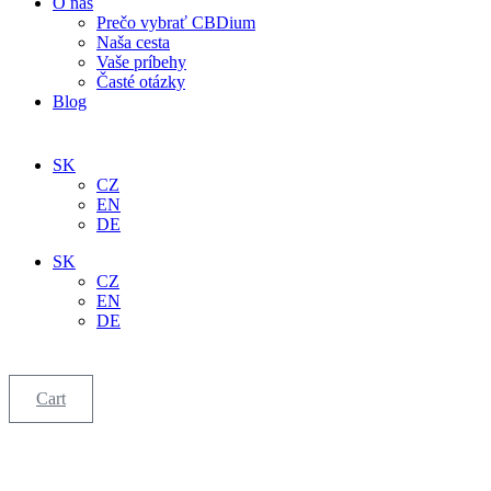
O nás
Prečo vybrať CBDium
Naša cesta
Vaše príbehy
Časté otázky
Blog
SK
CZ
EN
DE
SK
CZ
EN
DE
Cart